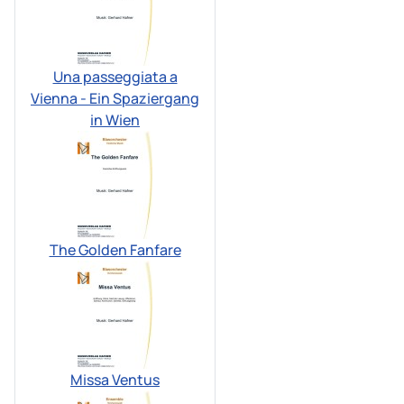
Una passeggiata a
Vienna - Ein Spaziergang
in Wien
The Golden Fanfare
Missa Ventus