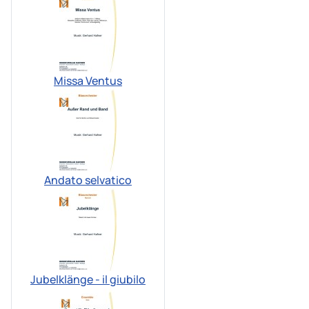
Missa Ventus
Andato selvatico
Jubelklänge - il giubilo