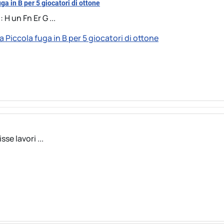
uga in B per 5 giocatori di ottone
H un Fn Er G ...
la Piccola fuga in B per 5 giocatori di ottone
se lavori ...