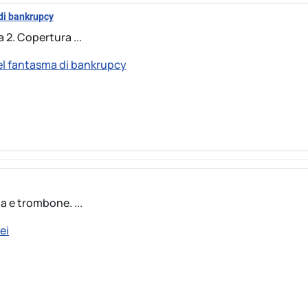
 di bankrupcy
a 2. Copertura ...
del fantasma di bankrupcy
a e trombone. ...
ei