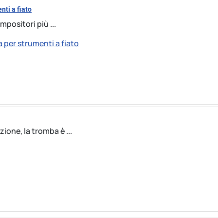
nti a fiato
positori più ...
a per strumenti a fiato
one, la tromba è ...