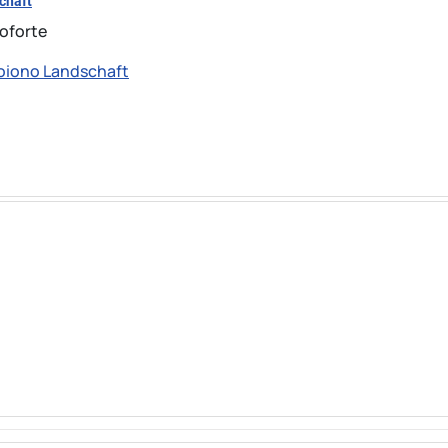
schaft
noforte
muoiono Landschaft