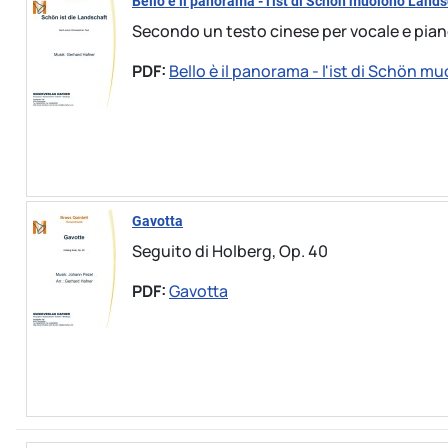
Bello è il panorama - l'ist di Schön muoiono Land
Secondo un testo cinese per vocale e pia
PDF:
Bello è il panorama - l'ist di Schön 
Gavotta
Seguito di Holberg, Op. 40
PDF:
Gavotta