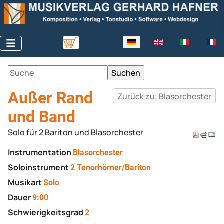
Sprache auswählen
Außer Rand
Zurück zu: Blasorchester
und Band
Solo für 2 Bariton und Blasorchester
Instrumentation
Blasorchester
Soloinstrument
2 Tenorhörner/Bariton
Musikart
Solo
Dauer
9:00
Schwierigkeitsgrad
2