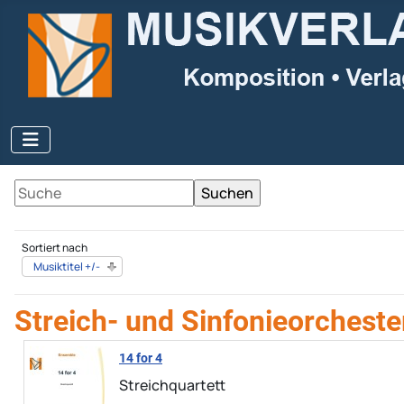
Sortiert nach
Musiktitel +/-
Streich- und Sinfonieorcheste
14 for 4
Streichquartett