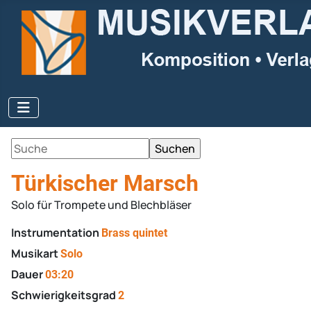
Türkischer Marsch
Solo für Trompete und Blechbläser
Instrumentation
Brass quintet
Musikart
Solo
Dauer
03:20
Schwierigkeitsgrad
2